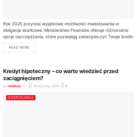
Rok 2025 przynosi wyjątkowe możliwości inwestowania w
obligacje skarbowe. Ministerstwo Finansów oferuje różnorodne
opcje oszczędzania, które pozwalają zabezpieczyć Twoje środki
przed inflacją. Obligacje skarbowe stają się coraz bardziej
READ MORE
atrakcyjną formą...
Kredyt hipoteczny – co warto wiedzieć przed
zaciągnięciem?
by
redakcja
24 stycznia, 2025
0
GOSPODARKA