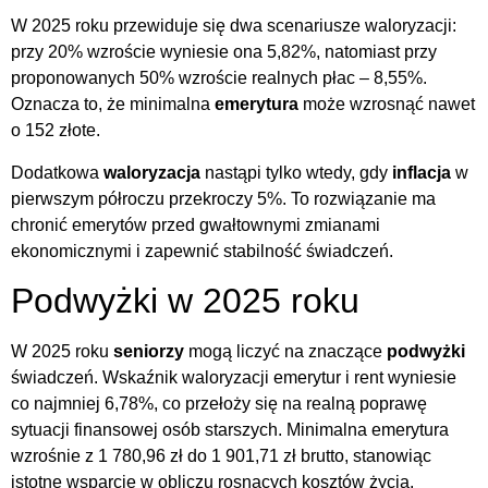
W 2025 roku przewiduje się dwa scenariusze waloryzacji:
przy 20% wzroście wyniesie ona 5,82%, natomiast przy
proponowanych 50% wzroście realnych płac – 8,55%.
Oznacza to, że minimalna
emerytura
może wzrosnąć nawet
o 152 złote.
Dodatkowa
waloryzacja
nastąpi tylko wtedy, gdy
inflacja
w
pierwszym półroczu przekroczy 5%. To rozwiązanie ma
chronić emerytów przed gwałtownymi zmianami
ekonomicznymi i zapewnić stabilność świadczeń.
Podwyżki w 2025 roku
W 2025 roku
seniorzy
mogą liczyć na znaczące
podwyżki
świadczeń. Wskaźnik waloryzacji emerytur i rent wyniesie
co najmniej 6,78%, co przełoży się na realną poprawę
sytuacji finansowej osób starszych. Minimalna emerytura
wzrośnie z 1 780,96 zł do 1 901,71 zł brutto, stanowiąc
istotne wsparcie w obliczu rosnących kosztów życia.