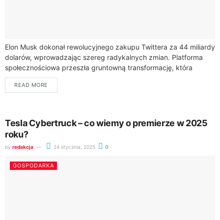
Elon Musk dokonał rewolucyjnego zakupu Twittera za 44 miliardy
dolarów, wprowadzając szereg radykalnych zmian. Platforma
społecznościowa przeszła gruntowną transformację, która
wywołała ogromne zainteresowanie w świecie mediów
READ MORE
cyfrowych.W pierwszych miesiącach po...
Tesla Cybertruck – co wiemy o premierze w 2025
roku?
by
redakcja
24 stycznia, 2025
0
GOSPODARKA