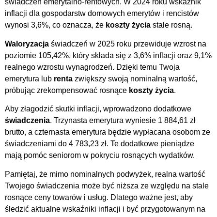
świadczeń emerytalno-rentowych. W 2024 roku wskaźnik
inflacji dla gospodarstw domowych emerytów i rencistów
wynosi 3,6%, co oznacza, że
koszty życia
stale rosną.
Waloryzacja
świadczeń w 2025 roku przewiduje wzrost na
poziomie 105,42%, który składa się z 3,6% inflacji oraz 9,1%
realnego wzrostu wynagrodzeń. Dzięki temu Twoja
emerytura lub
renta
zwiększy swoją nominalną wartość,
próbując zrekompensować rosnące
koszty życia
.
Aby złagodzić skutki inflacji, wprowadzono dodatkowe
świadczenia
. Trzynasta emerytura wyniesie 1 884,61 zł
brutto, a czternasta emerytura będzie wypłacana osobom ze
świadczeniami do 4 783,23 zł. Te dodatkowe pieniądze
mają pomóc seniorom w pokryciu rosnących wydatków.
Pamiętaj, że mimo nominalnych podwyżek, realna wartość
Twojego świadczenia może być niższa ze względu na stale
rosnące ceny towarów i usług. Dlatego ważne jest, aby
śledzić aktualne wskaźniki inflacji i być przygotowanym na