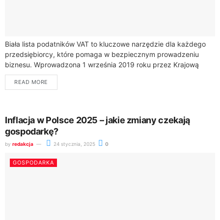
Biała lista podatników VAT to kluczowe narzędzie dla każdego
przedsiębiorcy, które pomaga w bezpiecznym prowadzeniu
biznesu. Wprowadzona 1 września 2019 roku przez Krajową
Administrację Skarbową, stanowi kompleksową bazę danych o...
READ MORE
Inflacja w Polsce 2025 – jakie zmiany czekają
gospodarkę?
by
redakcja
24 stycznia, 2025
0
GOSPODARKA