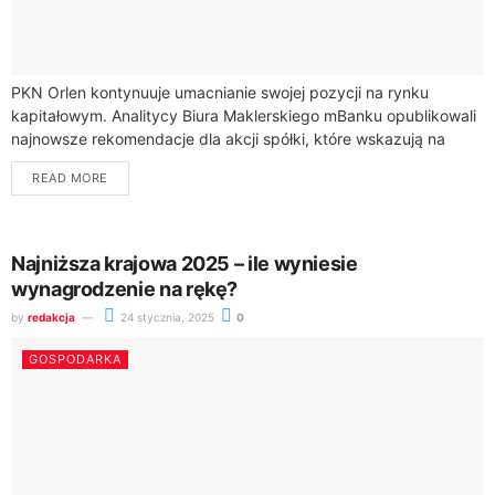
PKN Orlen kontynuuje umacnianie swojej pozycji na rynku
kapitałowym. Analitycy Biura Maklerskiego mBanku opublikowali
najnowsze rekomendacje dla akcji spółki, które wskazują na
atrakcyjny potencjał inwestycyjny.Kluczowe dane dotyczące
READ MORE
akcji Orlen na...
Najniższa krajowa 2025 – ile wyniesie
wynagrodzenie na rękę?
by
redakcja
24 stycznia, 2025
0
GOSPODARKA